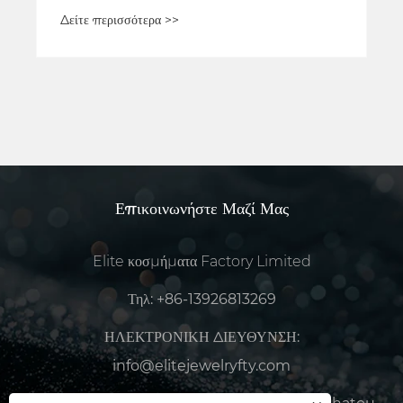
διάφορα υλικά
Δείτε περισσότερα >>
Επικοινωνήστε Μαζί Μας
Elite κοσμήματα Factory Limited
Τηλ:
+86-13926813269
ΗΛΕΚΤΡΟΝΙΚΗ ΔΙΕΥΘΥΝΣΗ:
info@elitejewelryfty.com