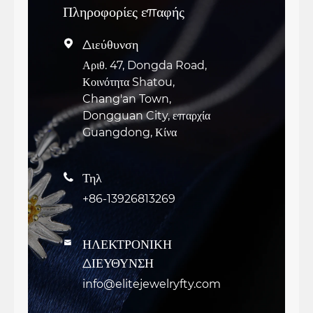
Πληροφορίες επαφής
Διεύθυνση

Αριθ. 47, Dongda Road,
Κοινότητα Shatou,
Chang'an Town,
Dongguan City, επαρχία
Guangdong, Κίνα
Τηλ

+86-13926813269
ΗΛΕΚΤΡΟΝΙΚΗ

ΔΙΕΥΘΥΝΣΗ
info@elitejewelryfty.com