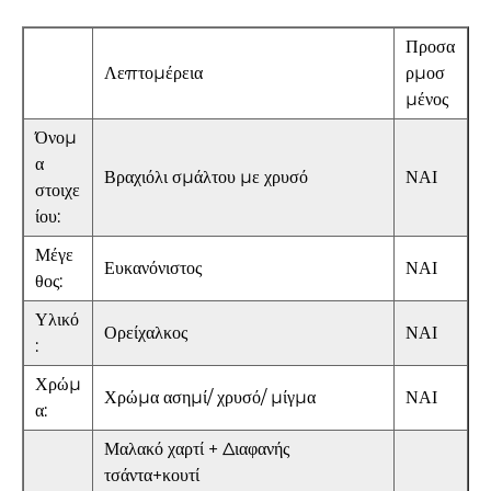
Προσα
Λεπτομέρεια
ρμοσ
μένος
Όνομ
α
Βραχιόλι σμάλτου με χρυσό
ΝΑΙ
στοιχε
ίου:
Μέγε
Ευκανόνιστος
ΝΑΙ
θος:
Υλικό
Ορείχαλκος
ΝΑΙ
:
Χρώμ
Χρώμα ασημί/ χρυσό/ μίγμα
ΝΑΙ
α:
Μαλακό χαρτί + Διαφανής
τσάντα+κουτί