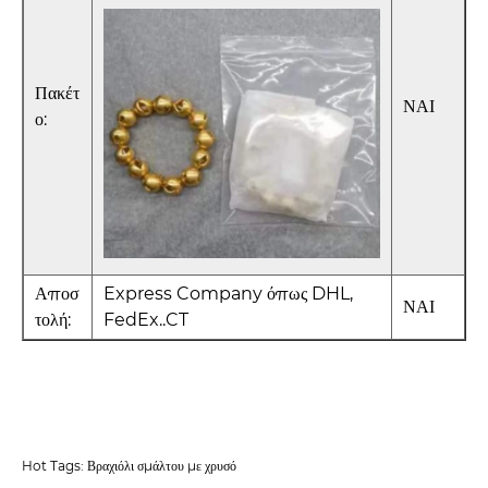
Πακέτ
ΝΑΙ
ο:
Αποσ
Express Company όπως DHL,
ΝΑΙ
τολή:
FedEx..CT
Hot Tags: Βραχιόλι σμάλτου με χρυσό