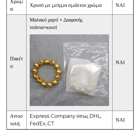
Χρώμ
Χρυσό με μείγμα σμάλτου χρώμα
ΝΑΙ
α:
Μαλακό χαρτί + Διαφανής
τσάντα+κουτί
Πακέτ
ΝΑΙ
ο:
Αποσ
Express Company όπως DHL,
ΝΑΙ
τολή:
FedEx..CT