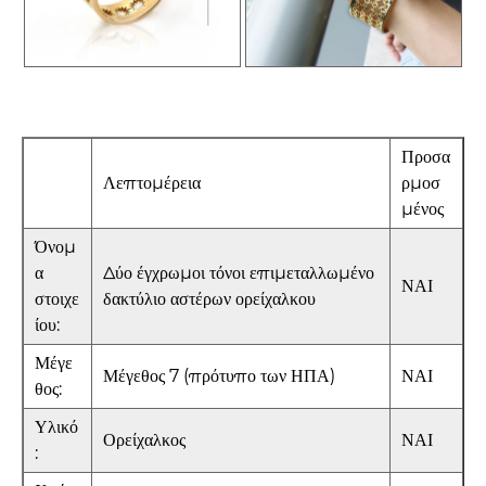
Προσα
Λεπτομέρεια
ρμοσ
μένος
Όνομ
α
Δύο έγχρωμοι τόνοι επιμεταλλωμένο
ΝΑΙ
στοιχε
δακτύλιο αστέρων ορείχαλκου
ίου:
Μέγε
Μέγεθος 7 (πρότυπο των ΗΠΑ)
ΝΑΙ
θος:
Υλικό
Ορείχαλκος
ΝΑΙ
: